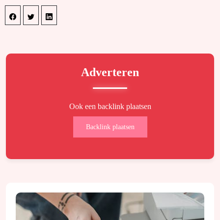
Adverteren
Ook een backlink plaatsen
Backlink plaatsen